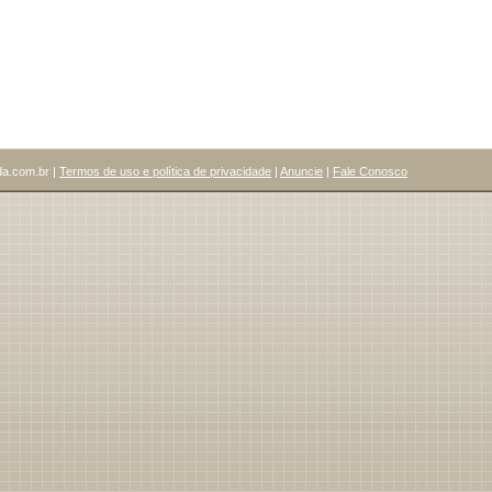
a.com.br |
Termos de uso e política de privacidade
|
Anuncie
|
Fale Conosco