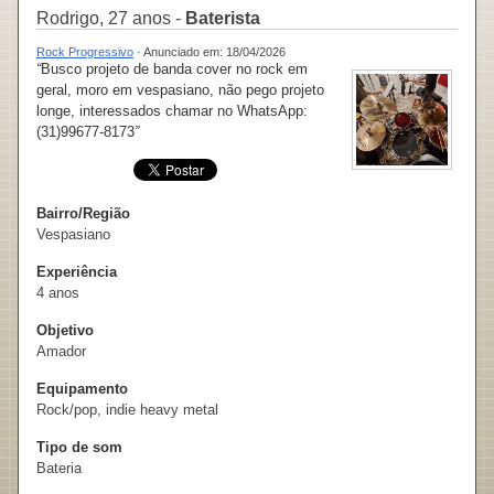
Rodrigo, 27 anos -
Baterista
Rock Progressivo
· Anunciado em: 18/04/2026
“
Busco projeto de banda cover no rock em
geral, moro em vespasiano, não pego projeto
longe, interessados chamar no WhatsApp:
(31)99677-8173
”
Bairro/Região
Vespasiano
Experiência
4 anos
Objetivo
Amador
Equipamento
Rock/pop, indie heavy metal
Tipo de som
Bateria