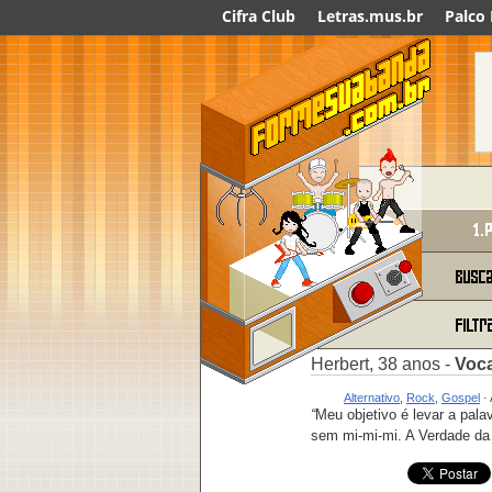
Cifra Club
Letras.mus.br
Palco
Herbert, 38 anos -
Voca
Alternativo
,
Rock
,
Gospel
· 
“
Meu objetivo é levar a pala
sem mi-mi-mi. A Verdade da