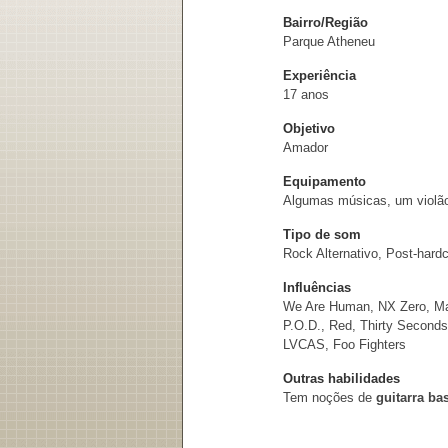
Bairro/Região
Parque Atheneu
Experiência
17 anos
Objetivo
Amador
Equipamento
Algumas músicas, um violã
Tipo de som
Rock Alternativo, Post-hard
Influências
We Are Human, NX Zero, Maur
P.O.D., Red, Thirty Seconds
LVCAS, Foo Fighters
Outras habilidades
Tem noções de
guitarra ba