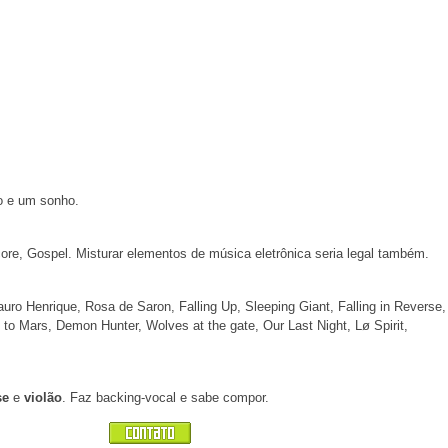
o e um sonho.
core, Gospel. Misturar elementos de música eletrônica seria legal também.
o Henrique, Rosa de Saron, Falling Up, Sleeping Giant, Falling in Reverse,
 to Mars, Demon Hunter, Wolves at the gate, Our Last Night, Lø Spirit,
se
e
violão
. Faz backing-vocal e sabe compor.